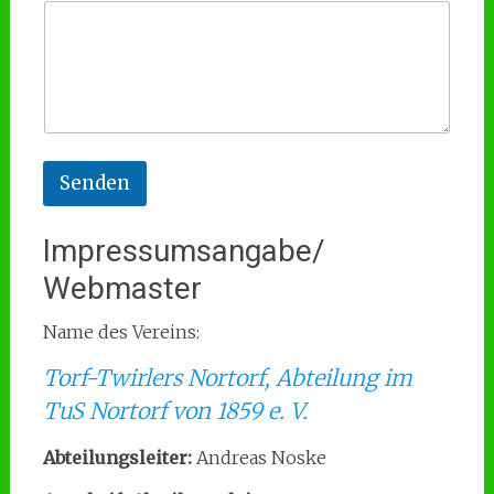
h
n
a
m
e
N
a
c
Senden
h
n
a
Impressumsangabe/
m
e
Webmaster
N
a
Name des Vereins:
c
h
Torf-Twirlers Nortorf, Abteilung im
n
a
TuS Nortorf von 1859 e. V.
m
e
Abteilungsleiter:
Andreas Noske