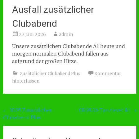
Ausfall zusätzlicher
Clubabend
27. Juni 2026
admin
Unsere zusätzlichen Clubabende A1 heute und
morgen normalen Clubabend fallen aus
aufgrund der großen Hitze.
Zusätzlicher Clubabend Plus
Kommentar
hinterlassen
Beitragsnavigation
←
30.05 Zusätzlicher
08.08.26 Tanzlevel A1
→
Clubabend Plus