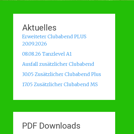
Aktuelles
Erweiteter Clubabend PLUS
20.09.2026
08.08.26 Tanzlevel A1
Ausfall zusätzlicher Clubabend
30.05 Zusätzlicher Clubabend Plus
17.05 Zusätzlicher Clubabend MS
PDF Downloads