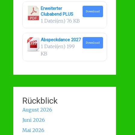
Erweiterter
Download
Clubabend PLUS
1 Datei(en)
76 KB
Abspeckdance 2027
Download
1 Datei(en)
199
KB
Rückblick
August 2026
Juni 2026
Mai 2026