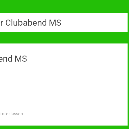
er Clubabend MS
bend MS
nterlassen