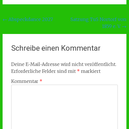
Beitragsnavigation
←
Abspeckdance 2027
Satzung TuS Nortorf von
1859 e. V.
→
Schreibe einen Kommentar
Deine E-Mail-Adresse wird nicht veröffentlicht.
Erforderliche Felder sind mit
*
markiert
Kommentar
*